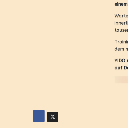
einem
Warte
innerl
tause
Traini
dem m
YIDO 
auf D