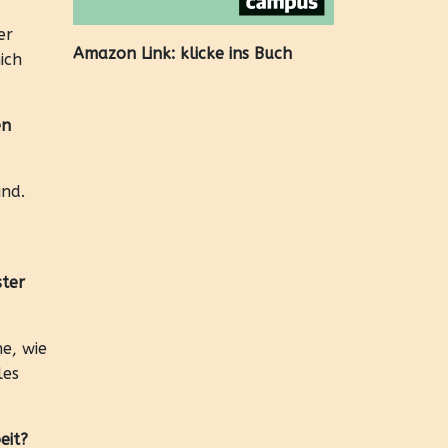
er
Amazon Link:
klicke ins Buch
ich
en
ind.
ster
e, wie
les
eit?