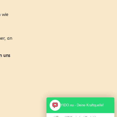
h wie
ner, an
n uns
YIDO.eu - Deine Kraftquelle!