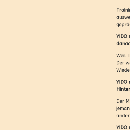
Traini
auswei
gepräg
YIDO m
danac
Weil T
Der w
Wiede
YIDO 
Hinter
Der M
jemand
andere
YIDO m