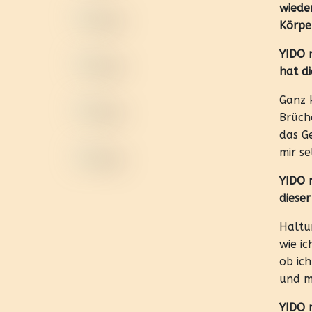
wiede
Körpe
YIDO 
hat d
Ganz k
Brüch
das G
mir s
YIDO 
dieser
Haltun
wie ic
ob ic
und m
YIDO 