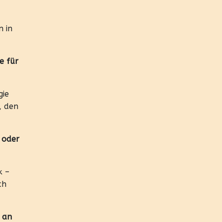
n in
e für
gie
s, den
 oder
k –
ch
 an