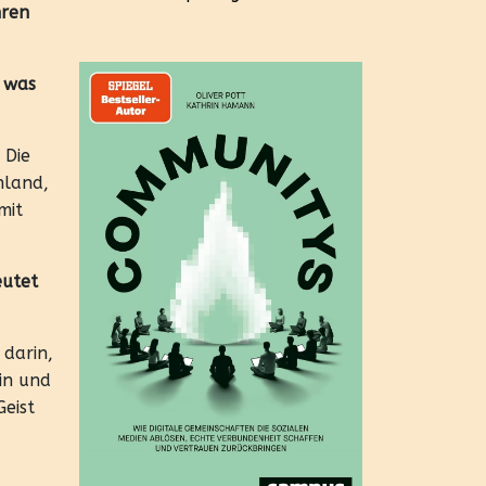
hren
– was
 Die
hland,
mit
eutet
 darin,
bin und
eist