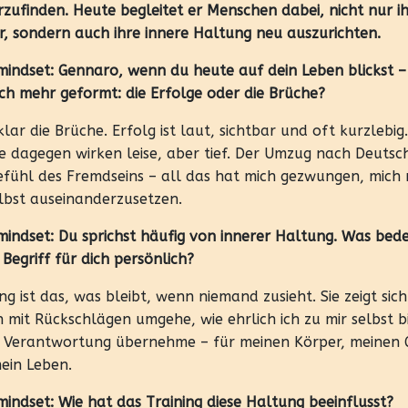
rzufinden. Heute begleitet er Menschen dabei, nicht nur i
r, sondern auch ihre innere Haltung neu auszurichten.
mindset: Gennaro, wenn du heute auf dein Leben blickst 
ich mehr geformt: die Erfolge oder die Brüche?
lar die Brüche. Erfolg ist laut, sichtbar und oft kurzlebig.
e dagegen wirken leise, aber tief. Der Umzug nach Deutsc
efühl des Fremdseins – all das hat mich gezwungen, mich 
elbst auseinanderzusetzen.
mindset: Du sprichst häufig von innerer Haltung. Was bed
 Begriff für dich persönlich?
g ist das, was bleibt, wenn niemand zusieht. Sie zeigt sich
h mit Rückschlägen umgehe, wie ehrlich ich zu mir selbst 
h Verantwortung übernehme – für meinen Körper, meinen G
ein Leben.
mindset: Wie hat das Training diese Haltung beeinflusst?