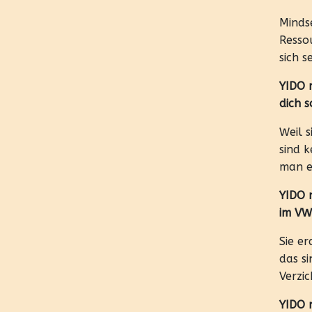
Mindse
Ressou
sich s
YIDO m
dich s
Weil s
sind k
man er
YIDO 
im VW
Sie e
das si
Verzi
YIDO 