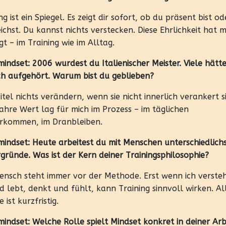
ng ist ein Spiegel. Es zeigt dir sofort, ob du präsent bist od
chst. Du kannst nichts verstecken. Diese Ehrlichkeit hat m
t – im Training wie im Alltag.
indset: 2006 wurdest du Italienischer Meister. Viele hätt
h aufgehört. Warum bist du geblieben?
itel nichts verändern, wenn sie nicht innerlich verankert s
ahre Wert lag für mich im Prozess – im täglichen
rkommen, im Dranbleiben.
mindset: Heute arbeitest du mit Menschen unterschiedlich
gründe. Was ist der Kern deiner Trainingsphilosophie?
ensch steht immer vor der Methode. Erst wenn ich versteh
 lebt, denkt und fühlt, kann Training sinnvoll wirken. Al
 ist kurzfristig.
indset: Welche Rolle spielt Mindset konkret in deiner Arb