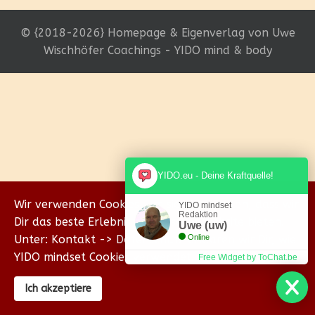
© {2018-2026} Homepage & Eigenverlag von Uwe
Wischhöfer Coachings - YIDO mind & body
YIDO.eu - Deine Kraftquelle!
Wir verwenden Cookies, um sicherzustellen, dass wir
YIDO mindset
Redaktion
Dir das beste Erlebnis auf unserer Website bieten.
Uwe (uw)
Unter: Kontakt -> Datenschutz erklären wir Dir, wie
Online
YIDO mindset Cookies verwendet.
Free Widget by ToChat.be
Ich akzeptiere