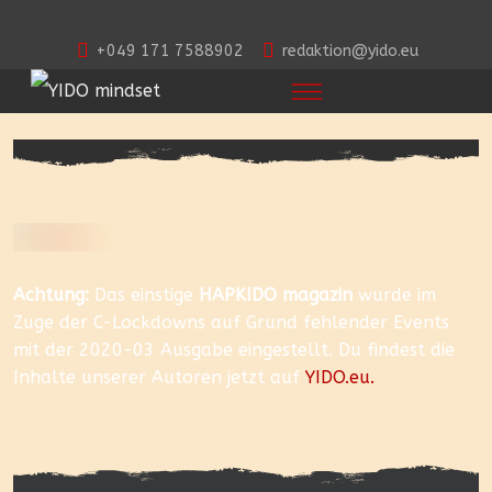
+049 171 7588902
redaktion@yido.eu
Achtung:
Das einstige
HAPKIDO magazin
wurde im
Zuge der C-Lockdowns auf Grund fehlender Events
mit der 2020-03 Ausgabe eingestellt. Du findest die
Inhalte unserer Autoren jetzt auf
YIDO.eu.