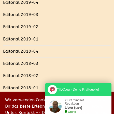
Editorial 2019-04
Editorial 2019-03
Editorial 2019-02
Editorial 2019-01
Editorial 2018-04
Editorial 2018-03
Editorial 2018-02
Editorial 2018-01
YIDO.eu - Deine Kraftquelle!
Wir verwenden Cookies, um sicherzustellen, dass wir
YIDO mindset
Redaktion
Dir das beste Erlebnis auf unserer Website bieten.
Uwe (uw)
Unter: Kontakt -> Datenschutz erklären wir Dir, wie
Online