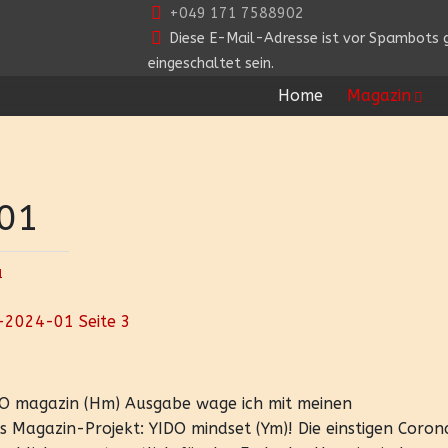
+049 171 7588902
Diese E-Mail-Adresse ist vor Spambots g
eingeschaltet sein.
Home
Magazin
-01
1
m-2024-01 Seite 3
DO magazin (Hm) Ausgabe wage ich mit meinen
 Magazin-Projekt: YIDO mindset (Ym)! Die einstigen Coron