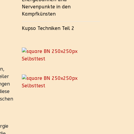
Nervenpunkte in den
Kampfkünsten
Kupso Techniken Teil 2
n,
iler
ungen
iese
ischen
rgie
die