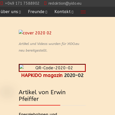
+049 171 7588902
redaktion@yido.eu
über uns
Freunde
Kontakt
Artikel und Videos wurden für YIDO.eu
neu bereitgestellt.
HAPKIDO magazin
2020-02
Artikel von Erwin
Pfeiffer
Energiebahnen und