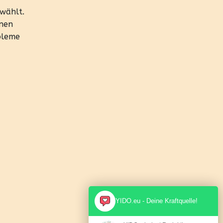
wählt.
enen
obleme
YIDO.eu - Deine Kraftquelle!