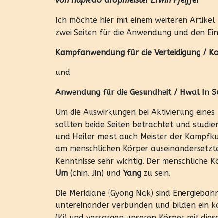
von Hapkido Großmeister Erwin Pfeiffer
Ich möchte hier mit einem weiteren Artike
zwei Seiten für die Anwendung und den Ein
Kampfanwendung für die Verteidigung / Ko
und
Anwendung für die Gesundheit / Hwal In S
Um die Auswirkungen bei Aktivierung eine
sollten beide Seiten betrachtet und studi
und Heiler meist auch Meister der Kampfku
am menschlichen Körper auseinandersetzte
Kenntnisse sehr wichtig. Der menschliche K
Um
(chin. Jin) und
Yang
zu sein.
Die Meridiane (Gyong Nak) sind Energiebah
untereinander verbunden und bilden ein 
(Ki) und versorgen unseren Körper mit dies