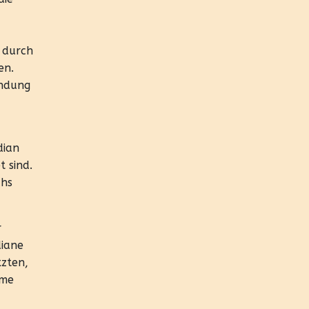
 durch
en.
endung
dian
 sind.
chs
r
diane
tzten,
rme