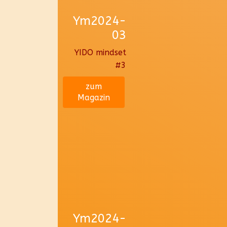
Ym2024-
03
YIDO mindset
#3
zum
Magazin
Ym2024-