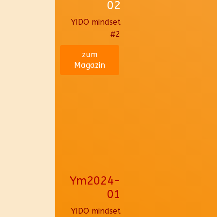
02
YIDO mindset
#2
zum
Magazin
Ym2024-
01
YIDO mindset