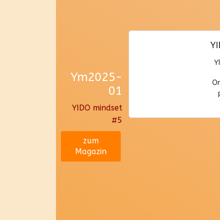
YI
Y
Ym2025-
On
01
YIDO mindset
#5
zum
Magazin