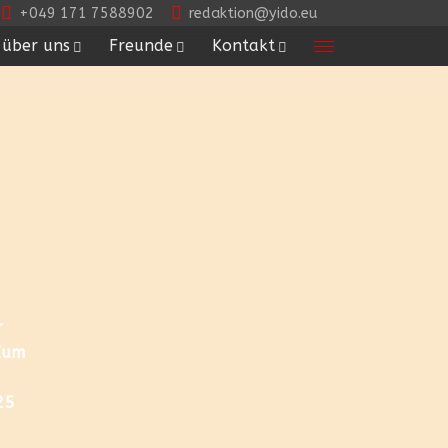
+049 171 7588902
redaktion@yido.eu
über uns
Freunde
Kontakt
r
Zum
25