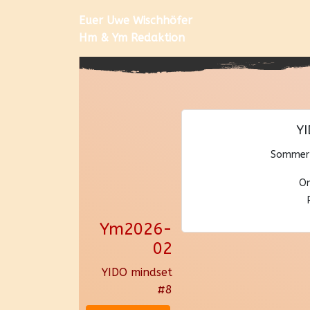
Euer Uwe Wischhöfer
Hm & Ym Redaktion
YI
Sommer-
On
Ym2026-
02
YIDO mindset
#8