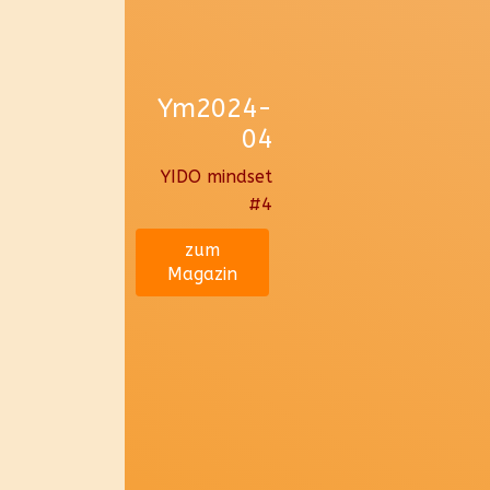
Ym2024-
04
YIDO mindset
#4
zum
Magazin