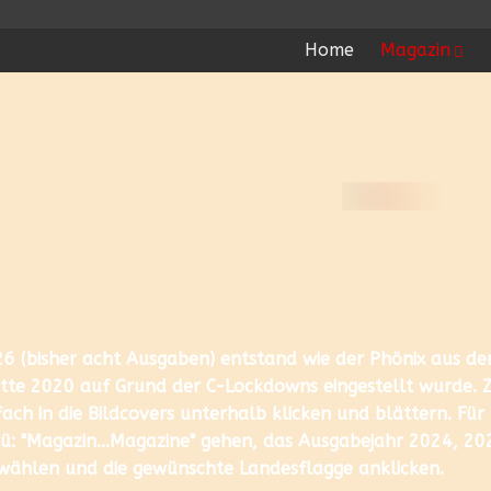
Home
Magazin
 (bisher acht Ausgaben) entstand wie der Phönix aus de
te 2020 auf Grund der C-Lockdowns eingestellt wurde. 
ach in die Bildcovers unterhalb klicken und blättern. Für
: "Magazin...Magazine" gehen, das Ausgabejahr 2024, 20
swählen und die gewünschte Landesflagge anklicken.