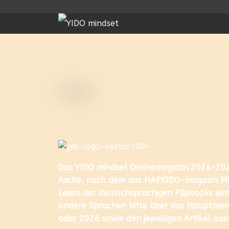
Das YIDO mindset Onlinemagazin 2024-2026
Asche, nach dem das HAPKIDO-magazin Mit
Lesen der deutschsprachigen Flipbooks einf
andere Sprachen bitte über das Hauptmenü
oder 2026 sowie den jeweiligen Artikel au