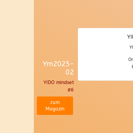
YI
Y
On
Ym2025-
02
YIDO mindset
#6
zum
Magazin