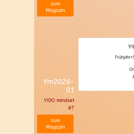
zum
Magazin
YI
Frühjahr
On
Ym2026-
01
YIDO mindset
#7
zum
Magazin