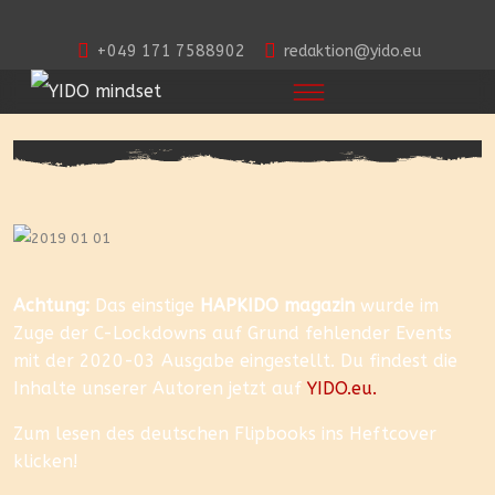
+049 171 7588902
redaktion@yido.eu
Achtung:
Das einstige
HAPKIDO magazin
wurde im
Zuge der C-Lockdowns auf Grund fehlender Events
mit der 2020-03 Ausgabe eingestellt. Du findest die
Inhalte unserer Autoren jetzt auf
YIDO.eu.
Zum lesen des deutschen Flipbooks ins Heftcover
klicken!