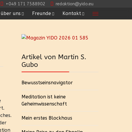
+049 171 7588902
redaktion@yido.eu
über uns
Freunde
Kontakt
Artikel von Martin S.
Gubo
Bewusstseinsnavigator
Meditation ist keine
e
Geheimwissenschaft
t.
ches.
Mein erstes Blockhaus
der
ation