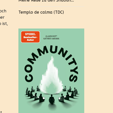
Meine Reise zu den Shaolin...
noch
Templo de calma (TDC)
ner
ist,
it