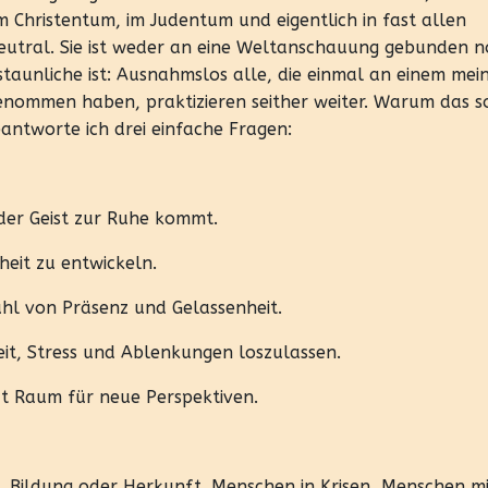
im Christentum, im Judentum und eigentlich in fast allen
g neutral. Sie ist weder an eine Weltanschauung gebunden 
taunliche ist: Ausnahmslos alle, die einmal an einem mei
nommen haben, praktizieren seither weiter. Warum das so 
antworte ich drei einfache Fragen:
r der Geist zur Ruhe kommt.
heit zu entwickeln.
hl von Präsenz und Gelassenheit.
eit, Stress und Ablenkungen loszulassen.
ft Raum für neue Perspektiven.
t, Bildung oder Herkunft. Menschen in Krisen, Menschen m