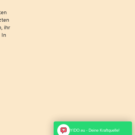
ten
zten
, ihr
 In
YIDO.eu - Deine Kraftquelle!