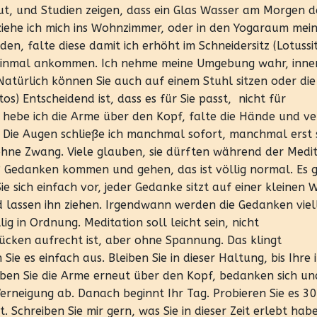
 gut, und Studien zeigen, dass ein Glas Wasser am Morgen d
ehe ich mich ins Wohnzimmer, oder in den Yogaraum mei
en, falte diese damit ich erhöht im Schneidersitz (Lotussit
t einmal ankommen. Ich nehme meine Umgebung wahr, inne
atürlich können Sie auch auf einem Stuhl sitzen oder die
os) Entscheidend ist, dass es für Sie passt, nicht für
 hebe ich die Arme über den Kopf, falte die Hände und ve
g. Die Augen schließe ich manchmal sofort, manchmal erst
 ohne Zwang. Viele glauben, sie dürften während der Medi
? Gedanken kommen und gehen, das ist völlig normal. Es 
ie sich einfach vor, jeder Gedanke sitzt auf einer kleinen 
nd lassen ihn ziehen. Irgendwann werden die Gedanken viel
llig in Ordnung. Meditation soll leicht sein, nicht
Rücken aufrecht ist, aber ohne Spannung. Das klingt
 Sie es einfach aus. Bleiben Sie in dieser Haltung, bis Ihre 
heben Sie die Arme erneut über den Kopf, bedanken sich un
 Verneigung ab. Danach beginnt Ihr Tag. Probieren Sie es 3
t. Schreiben Sie mir gern, was Sie in dieser Zeit erlebt hab