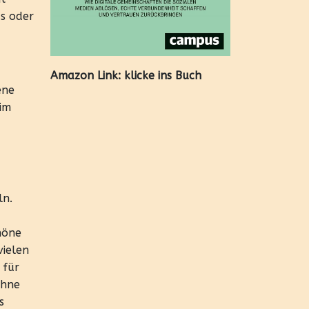
us oder
Amazon Link:
klicke ins Buch
ene
 im
ln.
chöne
vielen
 für
ohne
s