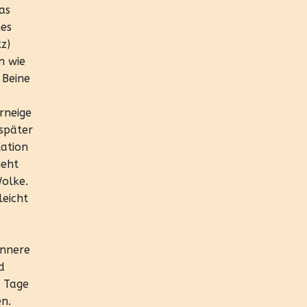
as
nes
z)
n wie
 Beine
rneige
 später
tation
geht
Wolke.
leicht
innere
d
0 Tage
en.