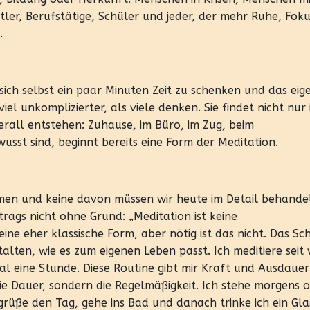
ler, Berufstätige, Schüler und jeder, der mehr Ruhe, Fok
.
, sich selbst ein paar Minuten Zeit zu schenken und das eig
iel unkomplizierter, als viele denken. Sie findet nicht nur
berall entstehen: Zuhause, im Büro, im Zug, beim
sst sind, beginnt bereits eine Form der Meditation.
rmen und keine davon müssen wir heute im Detail behande
itrags nicht ohne Grund: „Meditation ist keine
ine eher klassische Form, aber nötig ist das nicht. Das S
talten, wie es zum eigenen Leben passt. Ich meditiere seit 
l eine Stunde. Diese Routine gibt mir Kraft und Ausdauer
ie Dauer, sondern die Regelmäßigkeit. Ich stehe morgens 
grüße den Tag, gehe ins Bad und danach trinke ich ein Gla