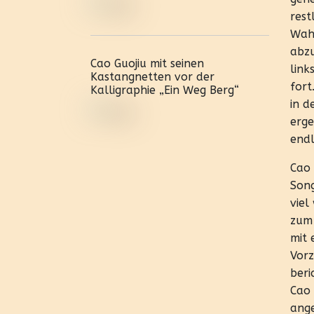
rest
Wahl
abzu
Cao Guojiu mit seinen
link
Kastangnetten vor der
fort
Kalligraphie „Ein Weg Berg“
in d
erge
endl
Cao 
Song
viel
zum 
mit 
Vorz
beri
Cao 
ang