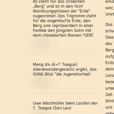
erka
Xi) steht für das Urzeichen
„Berg“ und ist in den fünf
war,
Wandlungsphasen der "Erde"
Unst
zugeordnet. Das Trigramm steht
für die angehäufte Erde, den
Das 
Berg und repräsentiert in einer
Familie den jüngsten Sohn mit
schw
dem chinesischen Namen "GEN".
(See
des 
Berg
aufg
Erds
Meng #4 (6+7 Taeguk)
dem 
übereinandergestellt ergibt, das
IGING BIld: "die Jugendtorheit
Land
beze
unse
Zeit
ähnl
Uwe Wischhöfer beim Laufen der
uns 
7. Taeguk (San Leo)
gehe