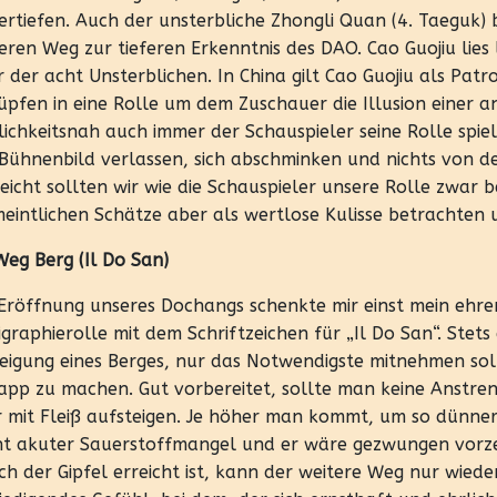
ertiefen. Auch der unsterbliche Zhongli Quan (4. Taeguk) 
eren Weg zur tieferen Erkenntnis des DAO. Cao Guojiu lies 
r der acht Unsterblichen. In China gilt Cao Guojiu als Patr
üpfen in eine Rolle um dem Zuschauer die Illusion einer a
lichkeitsnah auch immer der Schauspieler seine Rolle spi
Bühnenbild verlassen, sich abschminken und nichts von de
leicht sollten wir wie die Schauspieler unsere Rolle zwar
eintlichen Schätze aber als wertlose Kulisse betrachten
Weg Berg (Il Do San)
Eröffnung unseres Dochangs schenkte mir einst mein ehr
igraphierolle mit dem Schriftzeichen für „Il Do San“. Stets
eigung eines Berges, nur das Notwendigste mitnehmen soll
app zu machen. Gut vorbereitet, sollte man keine Anstr
 mit Fleiß aufsteigen. Je höher man kommt, um so dünner 
t akuter Sauerstoffmangel und er wäre gezwungen vorz
ch der Gipfel erreicht ist, kann der weitere Weg nur wiede