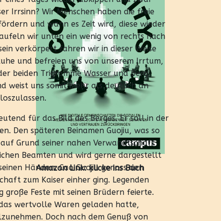
er Irrsinn? Wir Menschen haben die freie
fördern und wann es Zeit wird, diese wieder
aufeln wir unten ein wenig von rechts nach
ein verkörpert fahren wir in dieser Weise
 Ruhe und befreien uns von unserem Irrtum,
e der beiden Trigramme Wasser und Berg
nd weist uns somit mehr als deutlich an
loszulassen.
tend für das Bild des Berges. Er soll in der
en. Den späteren Beinamen Guojiu, was so
l auf Grund seiner nahen Verwandtschaft
lichen Beamten und wird gerne dargestellt
 seinen Händen. Cao Guojiu genoss den
Amazon Link:
klicke ins Buch
haft zum Kaiser einher ging. Legenden
 große Feste mit seinen Brüdern feierte.
 das wertvolle Waren geladen hatte,
ilzunehmen. Doch nach dem Genuß von