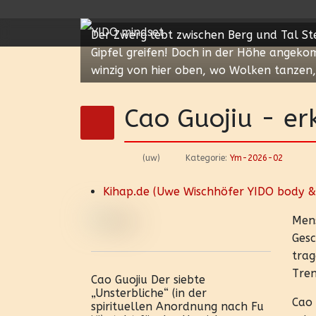
Der Zwerg lebt zwischen Berg und Tal Ste
Gipfel greifen! Doch in der Höhe angeko
winzig von hier oben, wo Wolken tanzen,
Cao Guojiu - er
(uw)
Kategorie:
Ym-2026-02
Kihap.de (Uwe Wischhöfer YIDO body &
Mens
Gesc
trag
Tren
Cao Guojiu Der siebte
„Unsterbliche“ (in der
Cao 
spirituellen Anordnung nach Fu