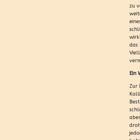
zu v
weit
eine
schl
wirk
das 
Viel
verm
Ein 
Zur 
Kall
Best
schl
aber
droh
jedo