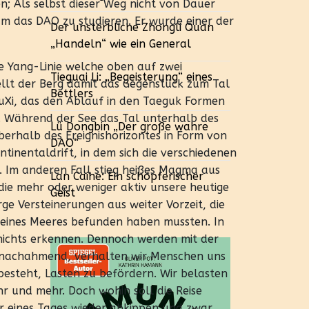
n; Als selbst dieser Weg nicht von Dauer
 um das DAO zu studieren. Er wurde einer der
Der unsterbliche Zhongli Quan
„Handeln“ wie ein General
ke Yang-Linie welche oben auf zwei
Tieguai Li: „Begeisterung“ eines
tellt der Berg damit das Gegenstück zum Tal
Bettlers
uXi, das den Ablauf in den Taeguk Formen
. Während der See das Tal unterhalb des
Lü Dongbin „Der große wahre
berhalb des Ereignishorizontes in Form von
DAO“
inentaldrift, in dem sich die verschiedenen
. Im anderen Fall stieg heißes Magma aus
Lan Caihe: Ein schöpferischer
ie mehr oder weniger aktiv unsere heutige
Geist
ge Versteinerungen aus weiter Vorzeit, die
e eines Meeres befunden haben mussten. In
ichts erkennen. Dennoch werden mit der
n nachahmend, verhalten wir Menschen uns
besteht, Lasten zu befördern. Wir belasten
 und mehr. Doch wohin soll die Reise
ir eines Tages wieder abkippen und zwar