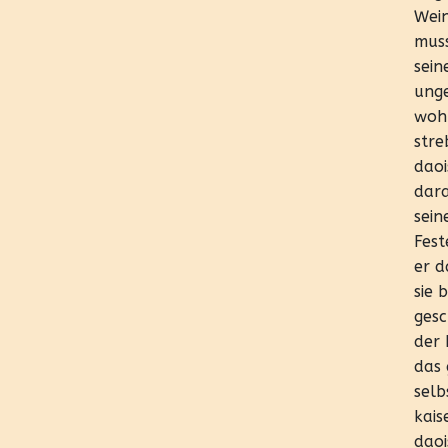
Wein
muss
sein
unge
wohl
stre
daoi
dara
sein
Fest
er d
sie 
gesc
der 
das 
selb
kais
daoi