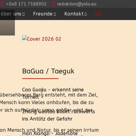
+049 171 7588902
redaktion@yido.eu
über uns
Freunde
Kontakt
BaGua / Taeguk
Cao Guojiu - erkennt seine
übersehbarer Berg entsteht, mit dem Ziel,
Torheit
Mensch kann Vieles anhäufen, bis die zu
 er sich aufbürdet, umso größer wird der
Zhang Guolao blickt rückwärts
ins Antlitz der Gefahr
 an Mensch und Natur, bis er seinen Irrtum
Han Xiangzi - Jadeflöte