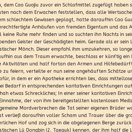
, dem Cao Guojiu zuvor ein Schlafmittel zugefügt haben s
ten nach dem Erwachen feststellen, dass alle Wertsac
em schlechtem Gewissen geplagt, hatte daraufhin Cao Guo
rechtfertigte Anhäufen von fremden Eigentum und das Au
 keine Ruhe mehr finden und so suchten ihn Nachts in se
benden Geister der Geschädigten heim. Gerade als er sein L
stischer Mönch. Dieser empfahl ihm umzukehren, so lange 
ufhin aus dem Traum erwachte, beschloss er künftig ein b
e Aktivitäten und half fortan den Armen und Hilfebedürf
e zu feiern, verteilte er nun seine angehäuften Schätze 
afür, in dem er ein Apotheke errichten lies, dass mittello
bei Bedarf in entsprechenden karitativen Einrichtungen 
hah etwas Schreckliches; In einer seiner karitativen Einr
Einnahme, der von ihm bereitgestellten kostenlosen Medizin
gemeine Mordverbrechen die Tat seiner eigenen Brüder war
st verließ daraufhin voller Scham und Trauer über die g
erlichen Hof und zog sich in die abgelegenen Berge zurück.
stischen Lü Dongbin (2. Taeguk) kennen, der ihm half die