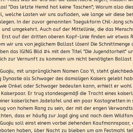
los! "Das letzte Hemd hat keine Taschen"; Warum also dies
, welche Lasten wir uns aufladen, wie lange wir diese be
legen. In der zuvor genannten Taegukform Chil-Jang sch
s und umgekehrt. Auch auf der Mittellinie, die das Menschs
. Erst auf der dritten oberen Kopf-Linie finden wir etwas
em wir uns von jeglichem Ballast lösen! Die Schnittmeng
ben das IGING Bild #4 mit dem Titel "Die Jugendtorheit" u
ich zur Vernunft zu kommen um nicht benötigten Ballast 
Guojiu, mit ursprünglichem Namen Cao Yi, steht gleichbedeu
 Dynastie als Schwager des damaligen Kaisers gelebt hab
 wie Onkel oder Schwager bedeuten kann, erhielt er woh
Kaiserpaar. Er trug standesgemäß die Tracht eines kaiser
einer kaiserlichen Jadetafel und ein paar Kastagnetten in
ug von hohem Rang zu sein, der mit der engen Verwandtsc
chten, dass er häufig zur Jagd ging und nach dem Wildfang
Guojiu soll einst einem vorbei ziehenden Kaufmannspaar,
eboten haben, über Nacht zu bleiben um am Festmahl te