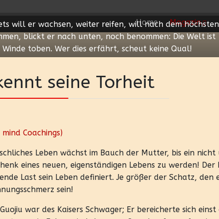
Home
Magazin
ts will er wachsen, weiter reifen, will nach dem höchsten
mmen, blickt er nach unten, noch benommen: Die Welt ist
 Winde toben. Wer dies erfährt, scheut keine Qual!
kennt seine Torheit
 mind Coachings)
chliches Leben wächst im Bauch der Mutter, bis ein nicht 
henk eines neuen, eigenständigen Lebens zu werden! Der 
ende Last sein Leben definiert. Je größer der Schatz, den
nungsschmerz sein!
Guojiu war des Kaisers Schwager; Er bereicherte sich einst