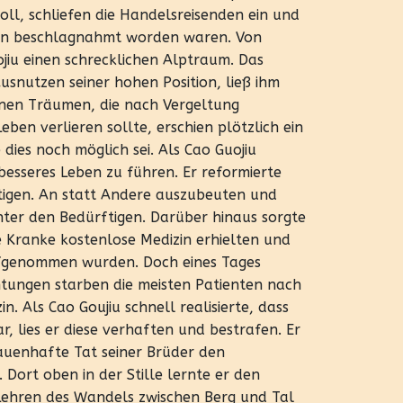
oll, schliefen die Handelsreisenden ein und
hen beschlagnahmt worden waren. Von
jiu einen schrecklichen Alptraum. Das
snutzen seiner hohen Position, ließ ihm
inen Träumen, die nach Vergeltung
eben verlieren sollte, erschien plötzlich ein
dies noch möglich sei. Als Cao Guojiu
esseres Leben zu führen. Er reformierte
tigen. An statt Andere auszubeuten und
unter den Bedürftigen. Darüber hinaus sorgte
se Kranke kostenlose Medizin erhielten und
aufgenommen wurden. Doch eines Tages
ichtungen starben die meisten Patienten nach
. Als Cao Goujiu schnell realisierte, dass
, lies er diese verhaften und bestrafen. Er
rauenhafte Tat seiner Brüder den
 Dort oben in der Stille lernte er den
 Lehren des Wandels zwischen Berg und Tal