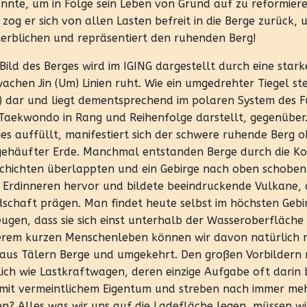
nnte, um in Folge sein Leben von Grund auf zu reformiere
 zog er sich von allen Lasten befreit in die Berge zurück,
erblichen und repräsentiert den ruhenden Berg!
Bild des Berges wird im IGING dargestellt durch eine star
achen Jin (Um) Linien ruht. Wie ein umgedrehter Tiegel s
) dar und liegt dementsprechend im polaren System des F
Taekwondo in Rang und Reihenfolge darstellt, gegenüber
es auffüllt, manifestiert sich der schwere ruhende Berg o
ehäufter Erde. Manchmal entstanden Berge durch die Kont
chichten überlappten und ein Gebirge nach oben schoben
Erdinneren hervor und bildete beeindruckende Vulkane, d
schaft prägen. Man findet heute selbst im höchsten Gebir
ugen, dass sie sich einst unterhalb der Wasseroberfläch
rem kurzen Menschenleben können wir davon natürlich n
 aus Tälern Berge und umgekehrt. Den großen Vorbilder
ich wie Lastkraftwagen, deren einzige Aufgabe oft darin 
mit vermeintlichem Eigentum und streben nach immer mehr
n? Alles was wir uns auf die Ladefläche legen, müssen w