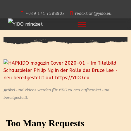
+049 171 7588902
redaktion@yido.eu
Artikel und Videos werden für YIDO.eu neu aufbereitet und
bereitgestellt.