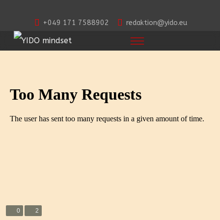
+049 171 7588902
redaktion@yido.eu
0
2