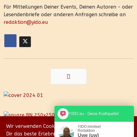
Für Mitteilungen Deiner Events, Deinen Autoren - oder
Lesendenbriefe oder anderen Anfragen schreibe an
redaktion@yido.eu
Zurück
YIDO.eu - Deine Kraftquelle!
Wir verwenden Cookies, um sicherzustellen, dass wir
YIDO mindset
Redaktion
Dir das beste Erlebnis auf unserer Website bieten.
Uwe (uw)