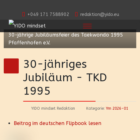
+049 171 7588902
redaktion@yido.eu
30-jährige Jubiläumsfeier des Taekwondo 1995
Pfaffenhofen e.V.
30-jähriges
Jubiläum - TKD
1995
YIDO mindset Redaktion
Kategorie:
Ym 2026-01
Beitrag im deutschen Flipbook lesen