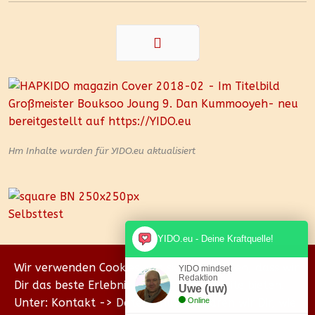
Zurück
Hm Inhalte wurden für YIDO.eu aktualisiert
YIDO.eu - Deine Kraftquelle!
Wir verwenden Cookies, um sicherzustellen, dass wir
YIDO mindset
Redaktion
Dir das beste Erlebnis auf unserer Website bieten.
Uwe (uw)
Unter: Kontakt -> Datenschutz erklären wir Dir, wie
Online