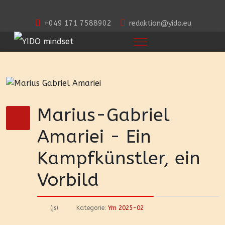
+049 171 7588902
redaktion@yido.eu
Marius-Gabriel
Amariei - Ein
Kampfkünstler, ein
Vorbild
(js)
Kategorie:
Ym 2025-02