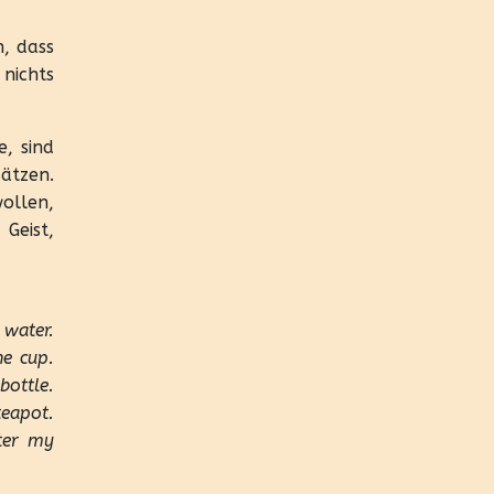
n, dass
nichts
, sind
ätzen.
ollen,
Geist,
 water.
e cup.
bottle.
eapot.
ter my