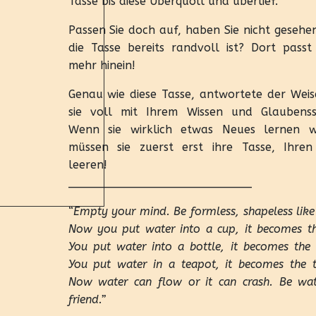
Tasse bis diese Überquoll und überlief.
Passen Sie doch auf, haben Sie nicht gesehe
die Tasse bereits randvoll ist? Dort passt 
mehr hinein!
Genau wie diese Tasse, antwortete der Weise
sie voll mit Ihrem Wissen und Glaubenss
Wenn sie wirklich etwas Neues lernen w
müssen sie zuerst erst ihre Tasse, Ihren 
leeren!
__________________________
“
Empty your mind. Be formless, shapeless like
Now you put water into a cup, it becomes th
You put water into a bottle, it becomes the 
You put water in a teapot, it becomes the t
Now water can flow or it can crash. Be wa
friend.”