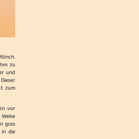
 Mönch.
ihm zu
er und
Dieser
st zum
eln vor
 Weise
rn goss
in die