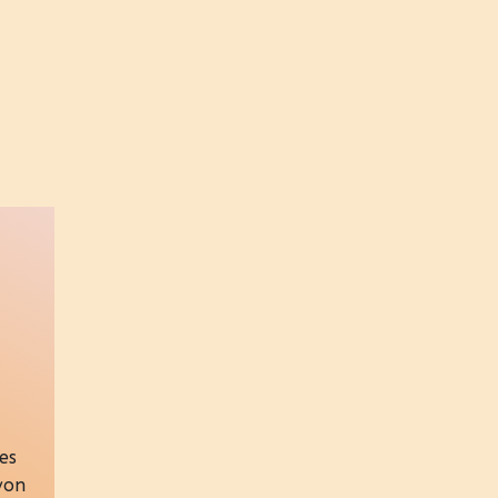
es
 von