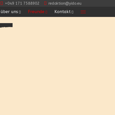
+049 171 7588902
redaktion@yido.eu
über uns
Freunde
Kontakt