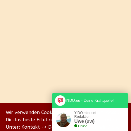
YIDO.eu - Deine Kraftquelle!
Wir verwenden Cookies, um sicherzustellen, dass wir
YIDO mindset
Redaktion
Dir das beste Erlebnis auf unserer Website bieten.
Uwe (uw)
Unter: Kontakt -> Datenschutz erklären wir Dir, wie
Online