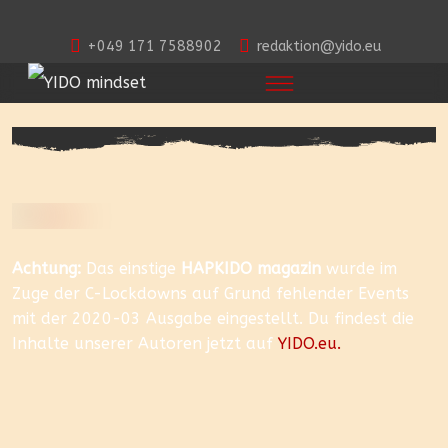
+049 171 7588902
redaktion@yido.eu
Achtung:
Das einstige
HAPKIDO magazin
wurde im
Zuge der C-Lockdowns auf Grund fehlender Events
mit der 2020-03 Ausgabe eingestellt. Du findest die
Inhalte unserer Autoren jetzt auf
YIDO.eu.