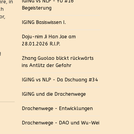
IGING vs NLP - YÜ #16
re, in
Begeisterung
ch
or,
IGING Basiswissen I.
Doju-nim Ji Han Jae am
28.01.2026 R.I.P.
!
Zhang Guolao blickt rückwärts
ins Antlitz der Gefahr
IGING vs NLP - Da Dschuang #34
IGING und die Drachenwege
Drachenwege - Entwicklungen
Drachenwege - DAO und Wu-Wei