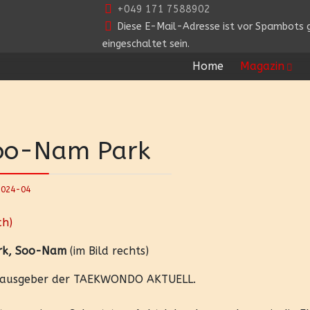
+049 171 7588902
Diese E-Mail-Adresse ist vor Spambots g
eingeschaltet sein.
Home
Magazin
Soo-Nam Park
2024-04
ch)
rk, Soo-Nam
(im Bild rechts)
erausgeber der TAEKWONDO AKTUELL.