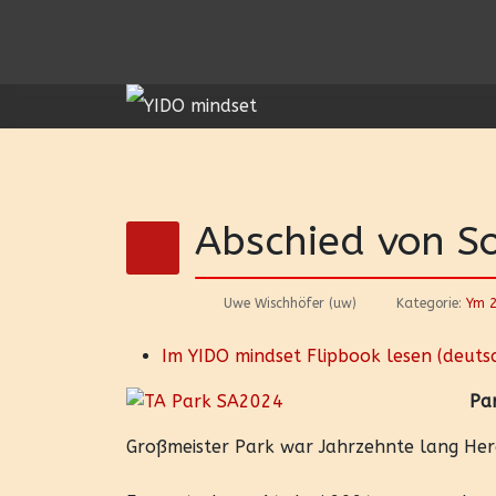
Abschied von 
Uwe Wischhöfer (uw)
Kategorie:
Ym 
Im YIDO mindset Flipbook lesen (deuts
Pa
Großmeister Park war Jahrzehnte lang H