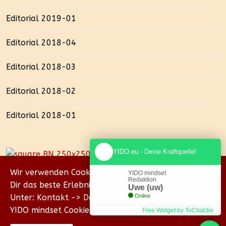
Editorial 2019-01
Editorial 2018-04
Editorial 2018-03
Editorial 2018-02
Editorial 2018-01
YIDO.eu - Deine Kraftquelle!
Wir verwenden Cookies, um sicherzustellen, dass wir
YIDO mindset
Redaktion
Dir das beste Erlebnis auf unserer Website bieten.
Uwe (uw)
Unter: Kontakt -> Datenschutz erklären wir Dir, wie
Online
YIDO mindset Cookies verwendet.
Free Widget by ToChat.be
© {2018-2026} Homepage & Eigenverlag von Uwe