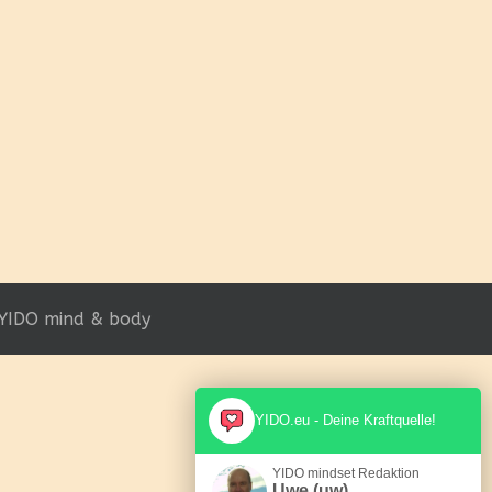
YIDO mind & body
YIDO.eu - Deine Kraftquelle!
YIDO mindset Redaktion
Uwe (uw)