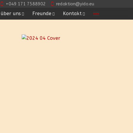
+049 171 7588902
redaktion@yido.eu
über uns
Freunde
Kontakt