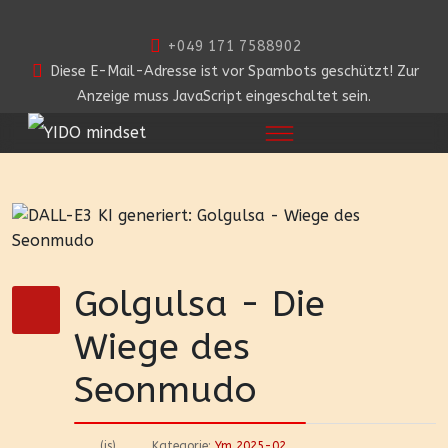
+049 171 7588902
Diese E-Mail-Adresse ist vor Spambots geschützt! Zur
Anzeige muss JavaScript eingeschaltet sein.
Golgulsa - Die
Wiege des
Seonmudo
(js)
Kategorie:
Ym 2025-02