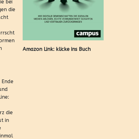
e bei
gen die
acht
rrscht
Formen
h
Amazon Link:
klicke ins Buch
t Ende
 und
ine:
rz die
t in
e
einmal