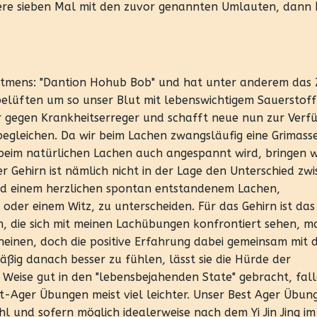
tere sieben Mal mit den zuvor genannten Umlauten, dann
Atmens: "Dantion Hohub Bob" und hat unter anderem das Z
 belüften um so unser Blut mit lebenswichtigem Sauerstoff
r gegen Krankheitserreger und schafft neue nun zur Verf
begleichen. Da wir beim Lachen zwangsläufig eine Grimass
 beim natürlichen Lachen auch angespannt wird, bringen w
r Gehirn ist nämlich nicht in der Lage den Unterschied zw
nd einem herzlichen spontan entstandenem Lachen,
 oder einem Witz, zu unterscheiden. Für das Gehirn ist das
, die sich mit meinen Lachübungen konfrontiert sehen, m
inen, doch die positive Erfahrung dabei gemeinsam mit 
äßig danach besser zu fühlen, lässt sie die Hürde der
Weise gut in den "lebensbejahenden State" gebracht, fal
-Ager Übungen meist viel leichter. Unser Best Ager Übun
l und sofern möglich idealerweise nach dem Yi Jin Jing im