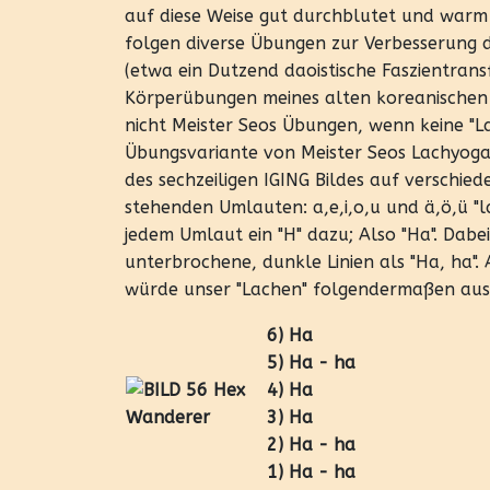
auf diese Weise gut durchblutet und warm 
folgen diverse Übungen zur Verbesserung de
(etwa ein Dutzend daoistische Faszientra
Körperübungen meines alten koreanischen
nicht Meister Seos Übungen, wenn keine "L
Übungsvariante von Meister Seos Lachyoga i
des sechzeiligen IGING Bildes auf verschie
stehenden Umlauten: a,e,i,o,u und ä,ö,ü "la
jedem Umlaut ein "H" dazu; Also "Ha". Dabei
unterbrochene, dunkle Linien als "Ha, ha"
würde unser "Lachen" folgendermaßen aus
6) Ha
5) Ha - ha
4) Ha
3) Ha
2) Ha - ha
1) Ha - ha