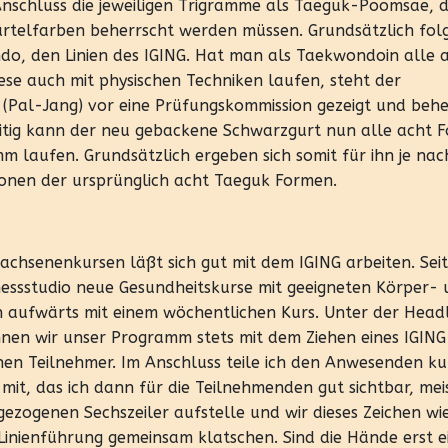
nschluss die jeweiligen Trigramme als Taeguk-Poomsae, di
ürtelfarben beherrscht werden müssen. Grundsätzlich fol
do, den Linien des IGING. Hat man als Taekwondoin alle 
se auch mit physischen Techniken laufen, steht der
 (Pal-Jang) vor eine Prüfungskommission gezeigt und behe
eitig kann der neu gebackene Schwarzgurt nun alle acht 
 laufen. Grundsätzlich ergeben sich somit für ihn je nac
onen der ursprünglich acht Taeguk Formen.
achsenenkursen läßt sich gut mit dem IGING arbeiten. Sei
tnessstudio neue Gesundheitskurse mit geeigneten Körper-
aufwärts mit einem wöchentlichen Kurs. Unter der Headl
nen wir unser Programm stets mit dem Ziehen eines IGING
nen Teilnehmer. Im Anschluss teile ich den Anwesenden ku
t, das ich dann für die Teilnehmenden gut sichtbar, meis
ezogenen Sechszeiler aufstelle und wir dieses Zeichen wi
Linienführung gemeinsam klatschen. Sind die Hände erst 