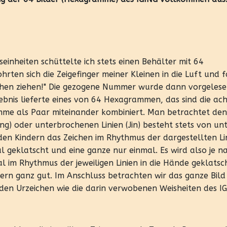
einheiten schüttelte ich stets einen Behälter mit 64
en sich die Zeigefinger meiner Kleinen in die Luft und f
äbchen ziehen!" Die gezogene Nummer wurde dann vorgeles
Ergebnis lieferte eines von 64 Hexagrammen, das sind die ac
mme als Paar miteinander kombiniert. Man betrachtet den
ang) oder unterbrochenen Linien (Jin) besteht stets von un
den Kindern das Zeichen im Rhythmus der dargestellten Li
l geklatscht und eine ganze nur einmal. Es wird also je n
im Rhythmus der jeweiligen Linien in die Hände geklatsch
dern ganz gut. Im Anschluss betrachten wir das ganze Bil
iden Urzeichen wie die darin verwobenen Weisheiten des IG