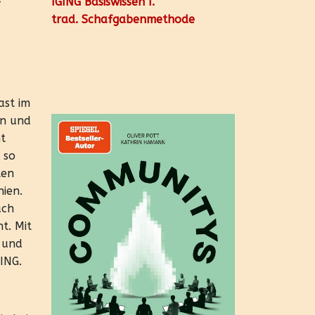
IGING Basiswissen I.
trad. Schafgabenmethode
ast im
en und
ht
 so
ten
nien.
ach
t. Mit
d und
ING.