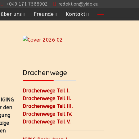
+049 171 7588902
redaktion@yido.eu
über uns
Freunde
Kontakt
Drachenwege
Drachenwege Teil I.
Drachenwege Teil II.
 IGING
Drachenwege Teil III.
r den
Drachenwege Teil IV.
agung
Drachenwege Teil V.
zige
hen
.