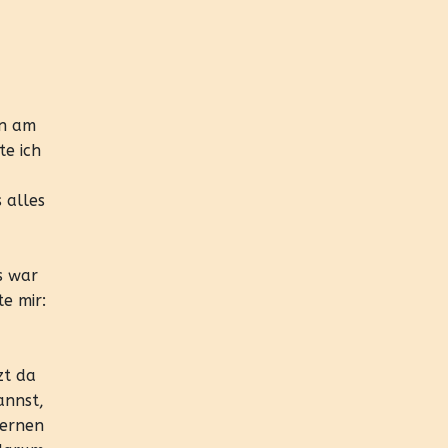
en am
te ich
 alles
s war
e mir:
zt da
annst,
lernen