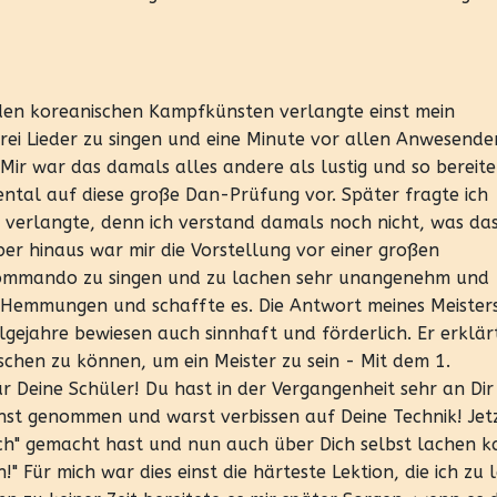
 den koreanischen Kampfkünsten verlangte einst mein
drei Lieder zu singen und eine Minute vor allen Anwesend
ir war das damals alles andere als lustig und so bereite
ental auf diese große Dan-Prüfung vor. Später fragte ich
 verlangte, denn ich verstand damals noch nicht, was das
er hinaus war mir die Vorstellung vor einer großen
Kommando zu singen und zu lachen sehr unangenehm und
 Hemmungen und schaffte es. Die Antwort meines Meister
gejahre bewiesen auch sinnhaft und förderlich. Er erklärt
rschen zu können, um ein Meister zu sein - Mit dem 1.
ür Deine Schüler! Du hast in der Vergangenheit sehr an Dir
rnst genommen und warst verbissen auf Deine Technik! Jet
ich" gemacht hast und nun auch über Dich selbst lachen k
n!" Für mich war dies einst die härteste Lektion, die ich zu 