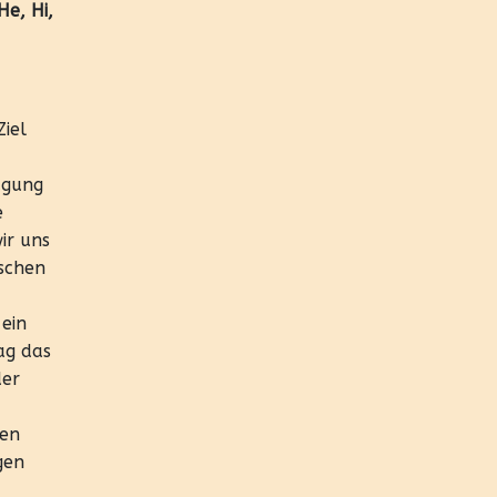
He, Hi,
iel
ügung
e
ir uns
ischen
 ein
ag das
der
len
gen