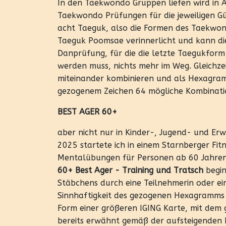
In den Taekwondo Gruppen liefen wird in A
Taekwondo Prüfungen für die jeweiligen G
acht Taeguk, also die Formen des Taekwon
Taeguk Poomsae verinnerlicht und kann die
Danprüfung, für die die letzte Taegukform
werden muss, nichts mehr im Weg. Gleichz
miteinander kombinieren und als Hexagramm
gezogenem Zeichen 64 mögliche Kombinati
BEST AGER 60+
aber nicht nur in Kinder-, Jugend- und Erw
2025 startete ich in einem Starnberger Fi
Mentalübungen für Personen ab 60 Jahren 
60+ Best Ager - Training und Tratsch
begin
Stäbchens durch eine Teilnehmerin oder ei
Sinnhaftigkeit des gezogenen Hexagramms mi
Form einer größeren IGING Karte, mit dem g
bereits erwähnt gemäß der aufsteigenden 