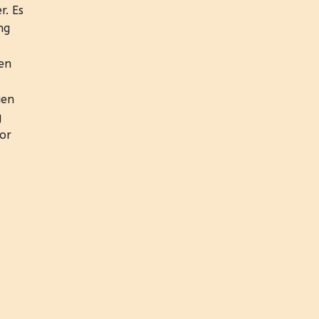
r. Es
ng
en
ien
g
vor
6