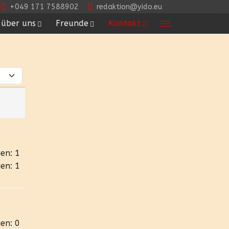
+049 171 7588902
redaktion@yido.eu
über uns
Freunde
Kontakt
en: 1
en: 1
en: 0