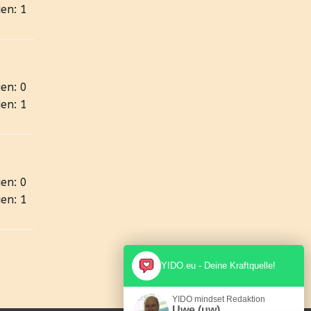
en: 1
en: 0
en: 1
en: 0
en: 1
YIDO.eu - Deine Kraftquelle!
YIDO mindset Redaktion
Uwe (uw)