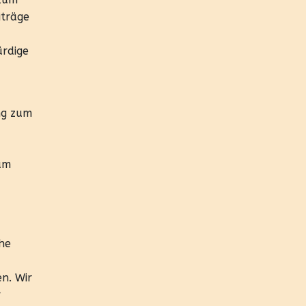
iträge
ürdige
ng zum
um
che
n. Wir
r