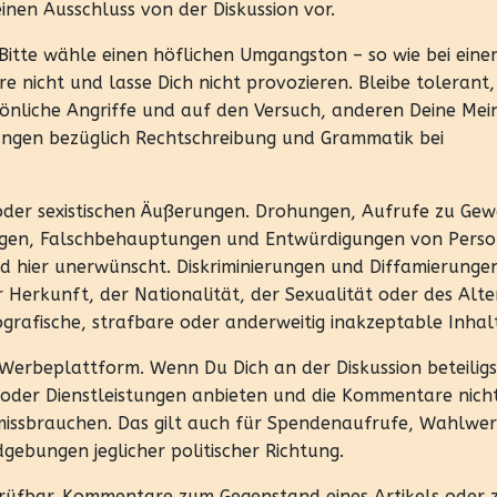
nen Ausschluss von der Diskussion vor.
 Bitte wähle einen höflichen Umgangston – so wie bei ein
 nicht und lasse Dich nicht provozieren. Bleibe tolerant
sönliche Angriffe und auf den Versuch, anderen Deine Me
ungen bezüglich Rechtschreibung und Grammatik bei
n oder sexistischen Äußerungen. Drohungen, Aufrufe zu Gew
gen, Falschbehauptungen und Entwürdigungen von Pers
nd hier unerwünscht. Diskriminierungen und Diffamierunge
r Herkunft, der Nationalität, der Sexualität oder des Alte
rafische, strafbare oder anderweitig inakzeptable Inhal
Werbeplattform. Wenn Du Dich an der Diskussion beteiligs
 oder Dienstleistungen anbieten und die Kommentare nicht
missbrauchen. Das gilt auch für Spendenaufrufe, Wahlwe
ebungen jeglicher politischer Richtung.
rüfbar. Kommentare zum Gegenstand eines Artikels oder