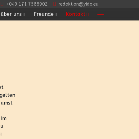
+049 171 7588902
redaktion@yido.eu
über uns
Freunde
Kontakt
et
 gelten
äumst
 im
zu
i