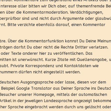
nteresse aller bitten wir Dich aber, auf themenfremde Be
onen über die Kommentar­moderation. Verdächtigungen,
 überprüfbar sind und nicht durch Argumente oder glaubw
nt. Bitte verzichte ebenfalls darauf, einen Kommentar
häre. Über die Kommentarfunktion kannst Du Deine Meinu
trägen darfst Du aber nicht die Rechte Dritter verletzen.
s oder Texte anderer hier zu veröffentlichen. Das
itten ist unerwünscht. Kurze Zitate mit Quellenangabe, 
laubt. Private Korrespondenz und Kontaktdaten wie
nummern dürfen nicht eingestellt werden.
 deutschen Ausgangssprache oder lasse, diesen vor dem
 Beispiel Google Translator aus Deiner Sprache ins Deuts
ie Besucher unserer Homepage, mittels der automatischen
rtikel in der jeweilgen Landessprache angezeigt bekomme
tscher Sprache eingebracht werden durch uns gelöscht ode