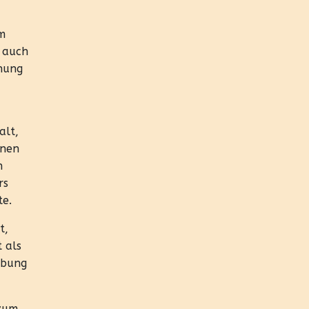
em
, auch
inung
alt,
onen
n
rs
te.
t,
 als
rbung
 zum