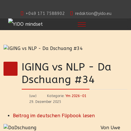
+049 171 7588902
redaktion@yido.eu
IGING vs NLP - Da
Dschuang #34
(uw)
Kategorie:
Ym 2026-01
29. Dezember 2025
Beitrag im deutschen Flipbook lesen
Von Uwe