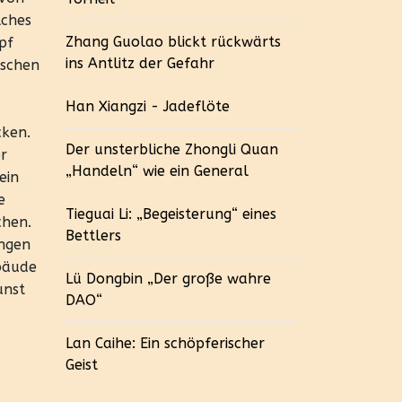
lches
Zhang Guolao blickt rückwärts
pf
ins Antlitz der Gefahr
ischen
Han Xiangzi - Jadeflöte
cken.
Der unsterbliche Zhongli Quan
r
„Handeln“ wie ein General
ein
e
Tieguai Li: „Begeisterung“ eines
chen.
Bettlers
ingen
bäude
Lü Dongbin „Der große wahre
unst
DAO“
Lan Caihe: Ein schöpferischer
Geist