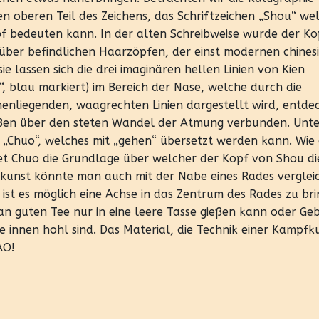
n oberen Teil des Zeichens, das Schriftzeichen „Shou“ we
f bedeuten kann. In der alten Schreibweise wurde der Ko
über befindlichen Haarzöpfen, der einst modernen chines
e lassen sich die drei imaginären hellen Linien von Kien
, blau markiert) im Bereich der Nase, welche durch die
nenliegenden, waagrechten Linien dargestellt wird, entde
ußen über den steten Wandel der Atmung verbunden. Unte
l „Chuo“, welches mit „gehen“ übersetzt werden kann. Wie 
et Chuo die Grundlage über welcher der Kopf von Shou di
unst könnte man auch mit der Nabe eines Rades verglei
 ist es möglich eine Achse in das Zentrum des Rades zu br
n guten Tee nur in eine leere Tasse gießen kann oder Ge
 innen hohl sind. Das Material, die Technik einer Kampfk
AO!