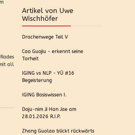
um
Artikel von Uwe
Wischhöfer
Drachenwege Teil V
Cao Guojiu - erkennt seine
 Rades
Torheit
it all
IGING vs NLP - YÜ #16
Begeisterung
IGING Basiswissen I.
Doju-nim Ji Han Jae am
28.01.2026 R.I.P.
Zhang Guolao blickt rückwärts