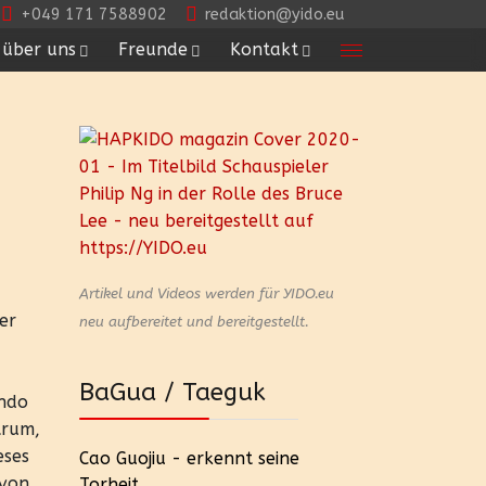
+049 171 7588902
redaktion@yido.eu
über uns
Freunde
Kontakt
Artikel und Videos werden für YIDO.eu
er
neu aufbereitet und bereitgestellt.
BaGua / Taeguk
ondo
trum,
eses
Cao Guojiu - erkennt seine
 von
Torheit