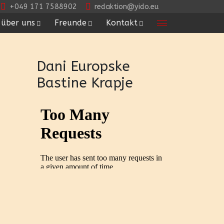
+049 171 7588902
redaktion@yido.eu
über uns
Freunde
Kontakt
Dani Europske
Bastine Krapje