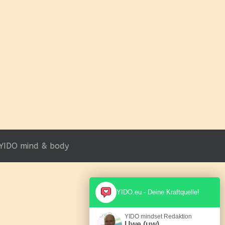
YIDO mind & body
YIDO.eu - Deine Kraftquelle!
YIDO mindset Redaktion
Uwe (uw)