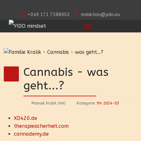
+049 171 7588902
redaktion@yido.eu
Cannabis - was
geht...?
Manuel Kralik (mk)
Kategorie:
Ym 2024-03
XD420.de
therapiesicherheit.com
cannademy.de