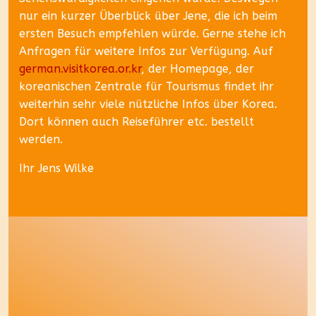
nur ein kurzer Überblick über Jene, die ich beim
ersten Besuch empfehlen würde. Gerne stehe ich
Anfragen für weitere Infos zur Verfügung. Auf
german.visitkorea.or.kr
, der Homepage, der
koreanischen Zentrale für Tourismus findet ihr
weiterhin sehr viele nützliche Infos über Korea.
Dort können auch Reiseführer etc. bestellt
werden.
Ihr Jens Wilke