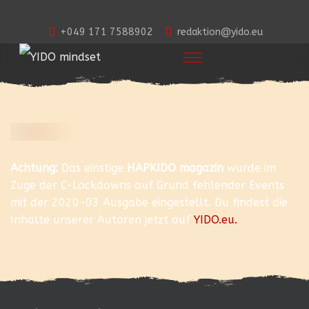
+049 171 7588902
redaktion@yido.eu
Achtung:
Das einstige
HAPKIDO magazin
wurde im
Zuge der C-Lockdowns auf Grund fehlender Events
mit der 2020-03 Ausgabe eingestellt. Du findest die
Inhalte unserer Autoren jetzt auf
YIDO.eu.