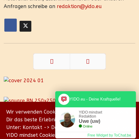
Anfragen schreibe an
redaktion@yido.eu
Zurück
Weiter
YIDO.eu - Deine Kraftquelle!
Wir verwenden Cookies, um sicherzustellen, dass wir
YIDO mindset
Redaktion
Dir das beste Erlebnis auf unserer Website bieten.
Uwe (uw)
Unter: Kontakt -> Datenschutz erklären wir Dir, wie
Online
YIDO mindset Cookies verwendet.
Free Widget by ToChat.be