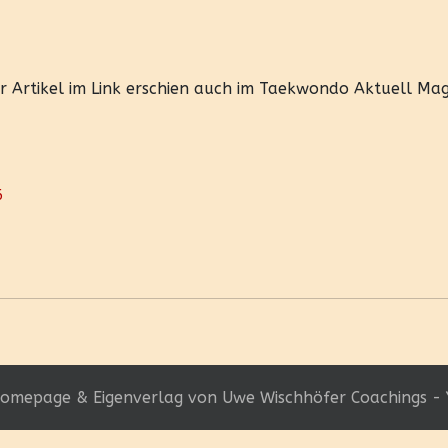
Der Artikel im Link erschien auch im Taekwondo Aktuell Ma
6
omepage & Eigenverlag von Uwe Wischhöfer Coachings - 