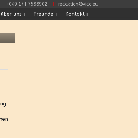
+049 171 7588902
redaktion@yido.eu
über uns
Freunde
Kontakt
ung
u
inen