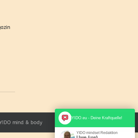
gazin
YIDO.eu - Deine Kraftquelle!
YIDO mind & body
YIDO mindset Redaktion
Uwe (uw)