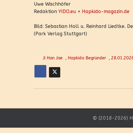
Uwe Wischhöfer
Redaktion
YIDO.eu
+
Hapkido-magazin.de
Bild: Sebastian Holl u. Reinhard Liedtke. 
(Park Verlag Stuttgart)
Ji Han Jae
,
Hapkido Begründer
,
28.01.202
© {2018-2026} H