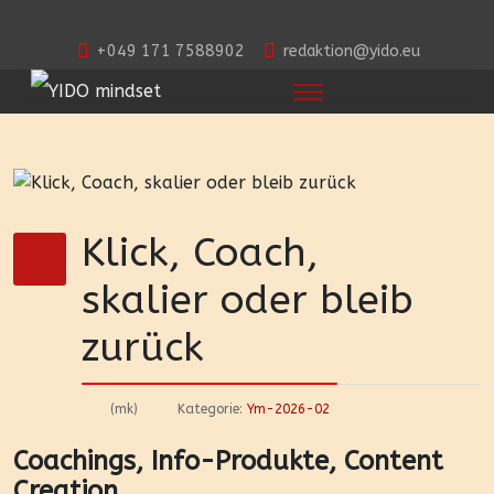
+049 171 7588902
redaktion@yido.eu
Klick, Coach,
skalier oder bleib
zurück
(mk)
Kategorie:
Ym-2026-02
Coachings, Info-Produkte, Content
Creation,