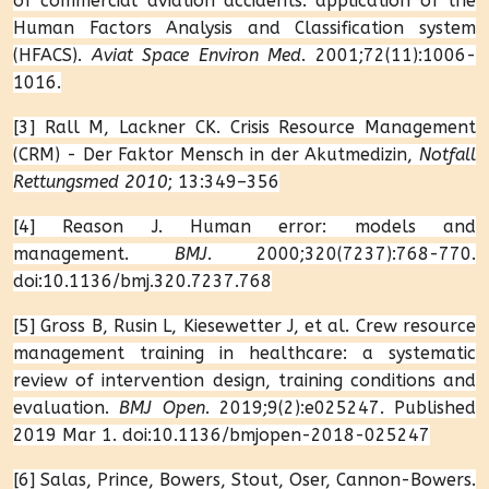
of commercial aviation accidents: application of the
Human Factors Analysis and Classification system
(HFACS).
Aviat Space Environ Med
. 2001;72(11):1006-
1016.
[3] Rall M, Lackner CK. Crisis Resource Management
(CRM) - Der Faktor Mensch in der Akutmedizin,
Notfall
Rettungsmed 2010
; 13:349–356
[4] Reason J. Human error: models and
management.
BMJ
. 2000;320(7237):768-770.
doi:10.1136/bmj.320.7237.768
[5] Gross B, Rusin L, Kiesewetter J, et al. Crew resource
management training in healthcare: a systematic
review of intervention design, training conditions and
evaluation.
BMJ Open
. 2019;9(2):e025247. Published
2019 Mar 1. doi:10.1136/bmjopen-2018-025247
[6] Salas, Prince, Bowers, Stout, Oser, Cannon-Bowers.