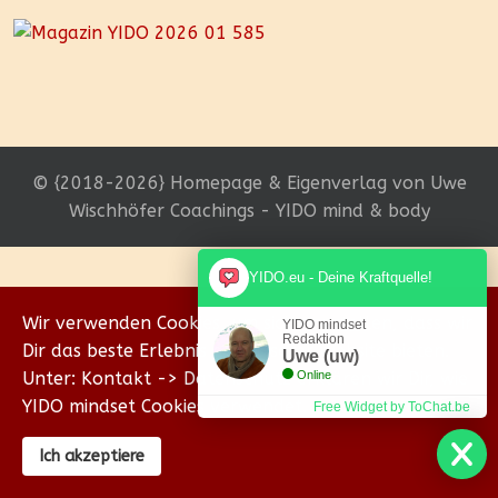
© {2018-2026} Homepage & Eigenverlag von Uwe
Wischhöfer Coachings - YIDO mind & body
YIDO.eu - Deine Kraftquelle!
Wir verwenden Cookies, um sicherzustellen, dass wir
YIDO mindset
Redaktion
Dir das beste Erlebnis auf unserer Website bieten.
Uwe (uw)
Unter: Kontakt -> Datenschutz erklären wir Dir, wie
Online
YIDO mindset Cookies verwendet.
Free Widget by ToChat.be
Ich akzeptiere