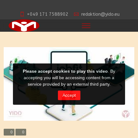
+049 171 7588902
redaktion@yido.eu
0
0