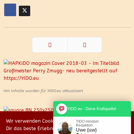
Zurück
Weiter
Hm Inhalte wurden für YIDO.eu aktualisiert
YIDO.eu - Deine Kraftquelle!
Wir verwenden Cookies, um sicherzustellen, dass wir
YIDO mindset
Redaktion
Dir das beste Erlebnis auf unserer Website bieten.
Uwe (uw)