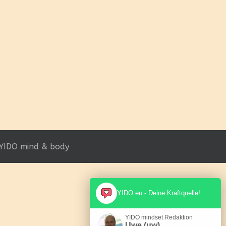
YIDO mind & body
YIDO.eu - Deine Kraftquelle!
YIDO mindset Redaktion
Uwe (uw)