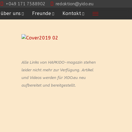
+049 171 7588902
redaktion@yido.eu
über uns
Freunde
Kontakt
Alle Links von HAPKIDO-magazin stehen
leider nicht mehr zur Verfügung.
Artikel
und Videos werden für YIDO.eu neu
aufbereitet und bereitgestellt.