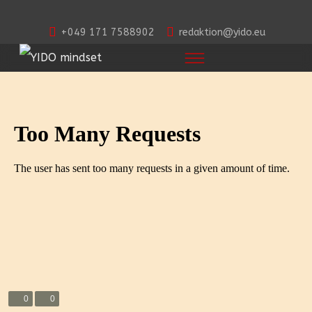
+049 171 7588902
redaktion@yido.eu
0
0