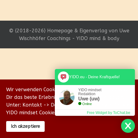
© {2018-2026} Homepage & Eigenverlag von Uwe
Wischhöfer Coachings - YIDO mind & body
YIDO.eu - Deine Kraftquelle!
Wir verwenden Cookies, um sicherzustellen, dass wir
YIDO mindset
Redaktion
Dir das beste Erlebnis auf unserer Website bieten.
Uwe (uw)
Unter: Kontakt -> Datenschutz erklären wir Dir, wie
Online
YIDO mindset Cookies verwendet.
Free Widget by ToChat.be
Ich akzeptiere